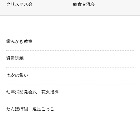
クリスマス会
給食交流会
美和幼稚園からのお知らせ
歯みがき教室
避難訓練
七夕の集い
幼年消防発会式・花火指導
たんぽぽ組 遠足ごっこ
Category