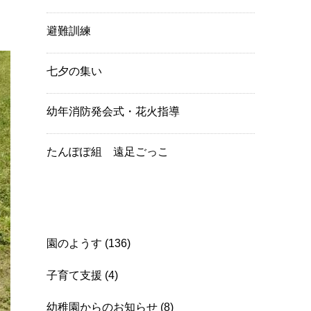
避難訓練
七夕の集い
幼年消防発会式・花火指導
たんぽぽ組 遠足ごっこ
Category
園のようす
(136)
子育て支援
(4)
幼稚園からのお知らせ
(8)