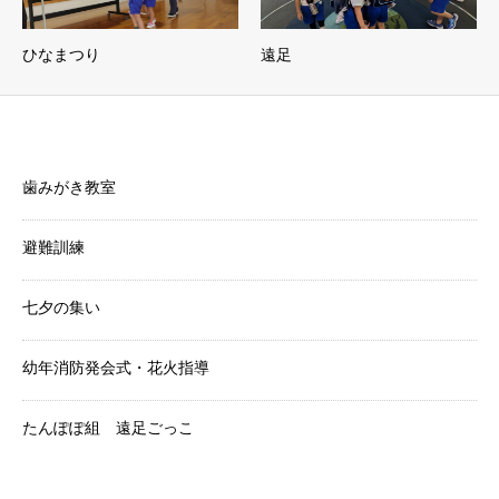
ひなまつり
遠足
美和幼稚園からのお知らせ
歯みがき教室
避難訓練
七夕の集い
幼年消防発会式・花火指導
たんぽぽ組 遠足ごっこ
Category