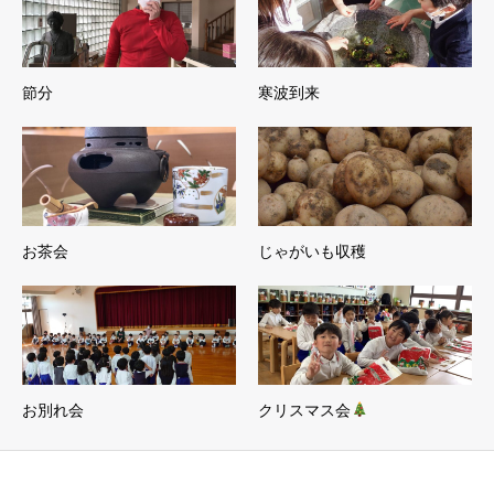
節分
寒波到来
お茶会
じゃがいも収穫
お別れ会
クリスマス会
美和幼稚園からのお知らせ