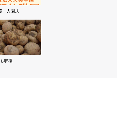
度 入園式
も収穫