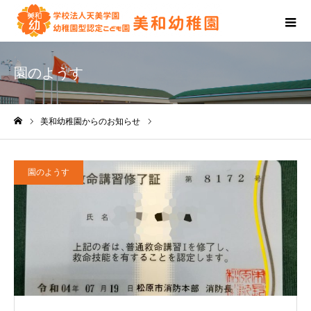
園のようす
美和幼稚園からのお知らせ
園のようす
ホーム
園のようす