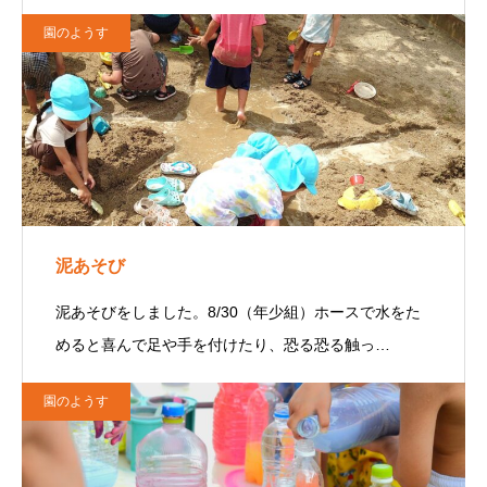
園のようす
泥あそび
泥あそびをしました。8/30（年少組）ホースで水をた
めると喜んで足や手を付けたり、恐る恐る触っ…
園のようす