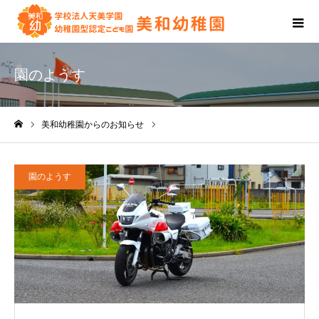
園のようす
美和幼稚園からのお知らせ
園のようす
ホーム
園のようす