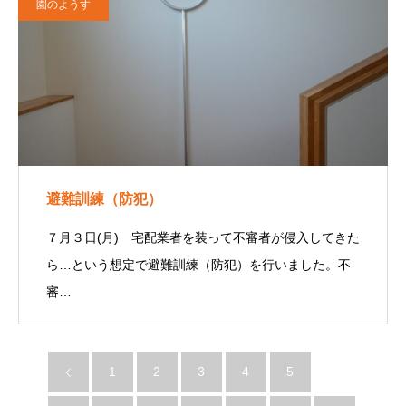
園のようす
避難訓練（防犯）
７月３日(月) 宅配業者を装って不審者が侵入してきた
ら…という想定で避難訓練（防犯）を行いました。不
審…
1
2
3
4
5
6