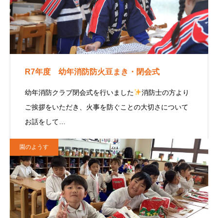
R7年度 幼年消防防火豆まき・閉会式
幼年消防クラブ閉会式を行いました
消防士の方より
ご挨拶をいただき、火事を防ぐことの大切さについて
お話をして…
園のようす