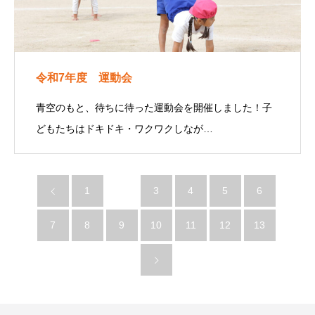
令和7年度 運動会
青空のもと、待ちに待った運動会を開催しました！子
どもたちはドキドキ・ワクワクしなが…
1
2
3
4
5
6
7
8
9
10
11
12
13