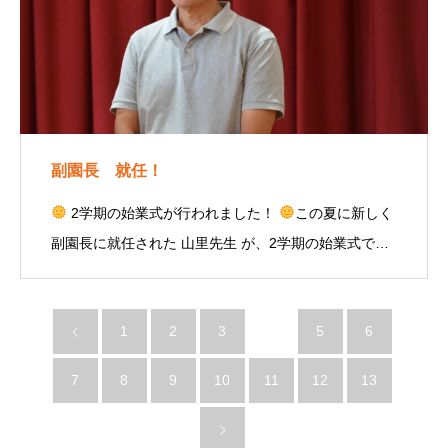
副園長 就任！
2学期の始業式が行われました！
この夏に新しく
副園長に就任された 山里先生 が、2学期の始業式で…
1
2
3
4
5
6
7
8
9
10
11
12
13