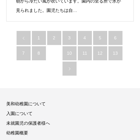
朝から冷たい風が吹いています。園内の至る所で氷が
見られました。園児たちは自…
1
2
3
4
5
6
7
8
9
10
11
12
13
美和幼稚園について
入園について
未就園児の保護者様へ
幼稚園概要